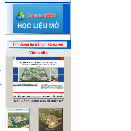
Video clip
c
ất
Khu đô thị dành cho trí thức trẻ