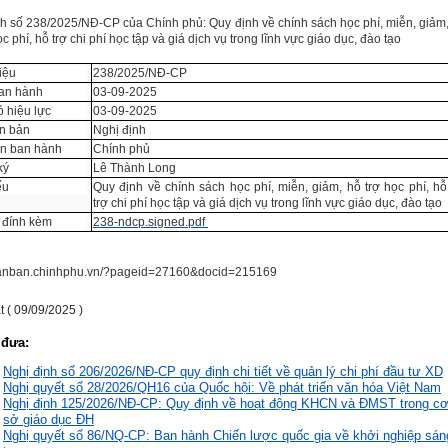
nh số 238/2025/NĐ-CP của Chính phủ: Quy định về chính sách học phí, miễn, giảm
ọc phí, hỗ trợ chi phí học tập và giá dịch vụ trong lĩnh vực giáo dục, đào tạo
iệu
238/2025/NĐ-CP
an hành
03-09-2025
 hiệu lực
03-09-2025
ăn bản
Nghị định
n ban hành
Chính phủ
ký
Lê Thành Long
ếu
Quy định về chính sách học phí, miễn, giảm, hỗ trợ học phí, hỗ
trợ chi phí học tập và giá dịch vụ trong lĩnh vực giáo dục, đào tạo
u đính kèm
238-ndcp.signed.pdf
/vanban.chinhphu.vn/?pageid=27160&docid=215169
 ( 09/09/2025 )
 đưa:
Nghị định số 206/2026/NĐ-CP quy định chi tiết về quản lý chi phí đầu tư XD
Nghị quyết số 28/2026/QH16 của Quốc hội: Về phát triển văn hóa Việt Nam
Nghị định 125/2026/NĐ-CP: Quy định về hoạt động KHCN và ĐMST trong c
sở giáo dục ĐH
Nghị quyết số 86/NQ-CP: Ban hành Chiến lược quốc gia về khởi nghiệp sán