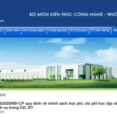
ên
Sinh viên
KH-Công nghệ
Công nghiệp
KT-Q.hoạch
PT bền vững
Th
ịnh
/2025/NĐ-CP quy định về chính sách học phí, chi phí học tập v
ch vụ trong GD, ĐT
025