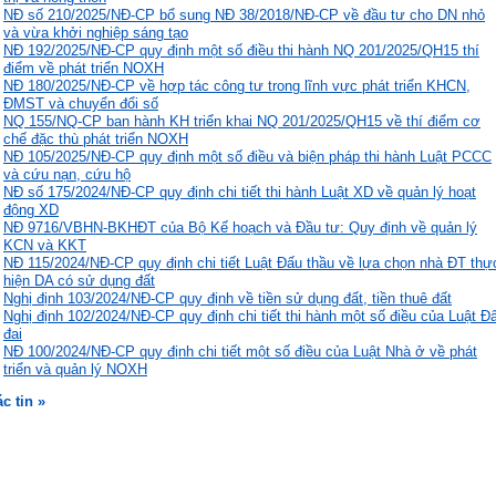
NĐ số 210/2025/NĐ-CP bổ sung NĐ 38/2018/NĐ-CP về đầu tư cho DN nhỏ
và vừa khởi nghiệp sáng tạo
NĐ 192/2025/NĐ-CP quy định một số điều thi hành NQ 201/2025/QH15 thí
điểm về phát triển NOXH
NĐ 180/2025/NĐ-CP về hợp tác công tư trong lĩnh vực phát triển KHCN,
ĐMST và chuyển đổi số
NQ 155/NQ-CP ban hành KH triển khai NQ 201/2025/QH15 về thí điểm cơ
chế đặc thù phát triển NOXH
NĐ 105/2025/NĐ-CP quy định một số điều và biện pháp thi hành Luật PCCC
và cứu nạn, cứu hộ
NĐ số 175/2024/NĐ-CP quy định chi tiết thi hành Luật XD về quản lý hoạt
động XD
NĐ 9716/VBHN-BKHĐT của Bộ Kế hoạch và Đầu tư: Quy định về quản lý
KCN và KKT
NĐ 115/2024/NĐ-CP quy định chi tiết Luật Đấu thầu về lựa chọn nhà ĐT thự
hiện DA có sử dụng đất
Nghị định 103/2024/NĐ-CP quy định về tiền sử dụng đất, tiền thuê đất
Nghị định 102/2024/NĐ-CP quy định chi tiết thi hành một số điều của Luật Đ
đai
NĐ 100/2024/NĐ-CP quy định chi tiết một số điều của Luật Nhà ở về phát
triển và quản lý NOXH
ác tin »