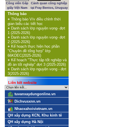
Công viên Gấp
Cảnh quan công nghiệp
giấy Việt Nam
tại Fray Bentos, Uruguay
Thông báo
+
Thông báo V/v điều chỉnh thời
gian biểu các tiết học
+
Danh sách lớp nguyện vọng- đợt
1 (2025-2026)
+
Danh sách lớp nguyện vọng- đợt
2 (2025-2026)
+
Kế hoạch thực hiện học phần
"Chuyên đề tổng hợp" lớp
66KDEC(2025-2026)
+
Kế hoạch "Thực tập tốt nghiệp và
đồ án tốt nghiệp" đợt 3 (2025-2026)
+
Danh sách lớp nguyện vọng - đợt
3(2025-2026)
Liên kết website
tuvanxaydungonline.vn
Dichvusxnn.vn
Nhaoxahoivietnam.vn
QH xây dựng KCN, Khu kinh tế
QH xây dựng Hà Nội