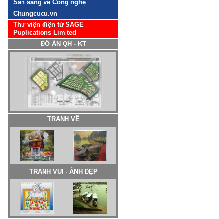
Sẵn sàng về Công nghệ
Chungcucu.vn
Thư viện điện tử SAGE
Puplications Limited
ĐỒ ÁN QH - KT
TRANH VẼ
TRANH VUI - ẢNH ĐẸP