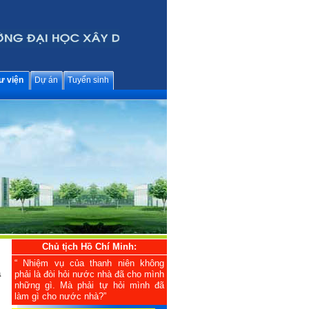
ư viện
Dự án
Tuyển sinh
Chủ tịch Hồ Chí Minh:
“ Nhiệm vụ của thanh niên không
à
phải là đòi hỏi nước nhà đã cho mình
những gì. Mà phải tự hỏi mình đã
làm gì cho nước nhà?”