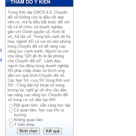
Trong thời đại CMCN 4.0, Chuyển
đổi số không còn là điều tốt đẹp
nên có, mà là điều bắt buộc đối với
tất cả tổ chức và doanh nghiệp,
gắn với Chính quyền số, Kinh tế
số, Xã hội số. Trong bối cảnh đô thị
hóa, ngành XD có vai trò tiên phong
trong Chuyển đổi số đế nâng cao
g
năng lực cạnh tranh. Người ta còn
cho rằng "QH đô thị là bệ phóng
hà
cho Chuyển đổi số". Lãnh đạo,
người lao động trong doanh nghiệp
XD phải chấp nhận và thích ứng
dần với quá trình Chuyển đổi số.
Các bạn SV, cựu SV trong lĩnh vực
XD - Công dân kỹ thuật số trong
tương lai, nghĩ gì về nhu cầu đào
tạo nâng cao năng lực Chuyển đổi
số trong cơ sở đào tạo ĐH:
Rất quan tâm, sẵn sàng học tập
Có quan tâm, học sau khi ra
trường
Không quan tâm
Ý kiến khác