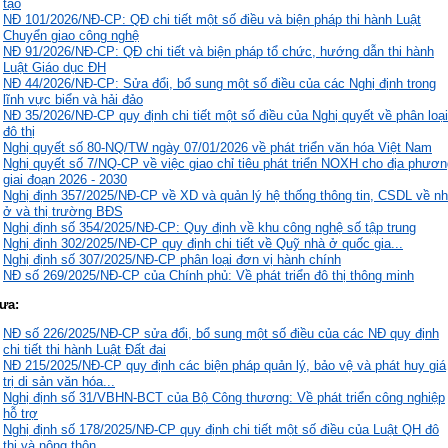
tạo
NĐ 101/2026/NĐ-CP: QĐ chi tiết một số điều và biện pháp thi hành Luật
Chuyển giao công nghệ
NĐ 91/2026/NĐ-CP: QĐ chi tiết và biện pháp tổ chức, hướng dẫn thi hành
Luật Giáo dục ĐH
NĐ 44/2026/NĐ-CP: Sửa đổi, bổ sung một số điều của các Nghị định trong
lĩnh vực biển và hải đảo
NĐ 35/2026/NĐ-CP quy định chi tiết một số điều của Nghị quyết về phân loại
đô thị
Nghị quyết số 80-NQ/TW ngày 07/01/2026 về phát triển văn hóa Việt Nam
Nghị quyết số 7/NQ-CP về việc giao chỉ tiêu phát triển NOXH cho địa phươn
giai đoạn 2026 - 2030
Nghị định 357/2025/NĐ-CP về XD và quản lý hệ thống thông tin, CSDL về n
ở và thị trường BĐS
Nghị định số 354/2025/NĐ-CP: Quy định về khu công nghệ số tập trung
Nghị định 302/2025/NĐ-CP quy định chi tiết về Quỹ nhà ở quốc gia...
Nghị định số 307/2025/NĐ-CP phân loại đơn vị hành chính
NĐ số 269/2025/NĐ-CP của Chính phủ: Về phát triển đô thị thông minh
ưa:
NĐ số 226/2025/NĐ-CP sửa đổi, bổ sung một số điều của các NĐ quy định
chi tiết thi hành Luật Đất đai
NĐ 215/2025/NĐ-CP quy định các biện pháp quản lý, bảo vệ và phát huy giá
trị di sản văn hóa...
Nghị định số 31/VBHN-BCT của Bộ Công thương: Về phát triển công nghiệp
hỗ trợ
Nghị định số 178/2025/NĐ-CP quy định chi tiết một số điều của Luật QH đô
thị và nông thôn