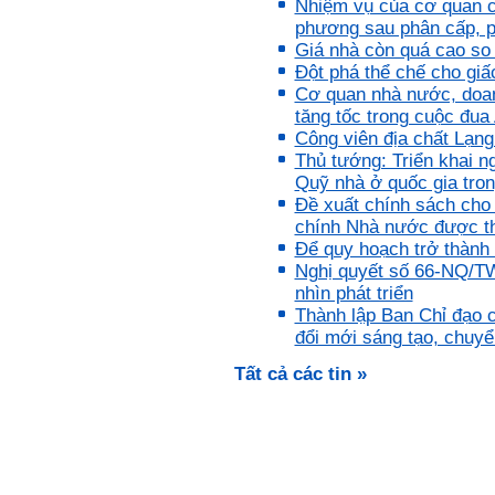
Nhiệm vụ của cơ quan c
bài giảng; Đọc sách và tài
liệu bổ sung kiến thức; Chủ
phương sau phân cấp, 
động trao đổi chuyên môn
Giá nhà còn quá cao so 
với giảng viên và bạn bè;
Đột phá thể chế cho gi
iii) Chăm chỉ tự học tập: Lời
Cơ quan nhà nước, doanh
chê ghê gớm nhất là Kẻ lười
nhác. Từ Kẻ lười nhác đến
tăng tốc trong cuộc đua 
Kẻ hèn hạ và vô dụng rất gần
Công viên địa chất Lạ
nhau. Không phải lúc nào
Thủ tướng: Triển khai n
cũng có người bên cạnh mà
Quỹ nhà ở quốc gia tron
học hỏi, mà phải có kế hoạch
tự học, từ trong sách vở đến
Đề xuất chính sách cho
mạng xã hội và thực tế;
chính Nhà nước được 
iv) Mở ra với thế giới bên
Để quy hoạch trở thành 
ngoài: Tìm người có đức, có
Nghị quyết số 66-NQ/T
tài mà chơi để học kiến thức
và sự đồng thuận; Ra với môi
nhìn phát triển
trường tự nhiên mà hòa vào
Thành lập Ban Chỉ đạo 
trong đó. Sẵn sàng trải
đổi mới sáng tạo, chuyể
nghiệm làm những điều tốt
đẹp;
Tất cả các tin »
v) Còn 2 năm nữa mới ra
trường. Phải học để tốt
nghiệp đại học, điểm khởi
đầu sự nghiệp của một
người tri thức. Đây là thời
gian đủ để em tìm lại sự cân
bằng cảm xúc và tận tâm