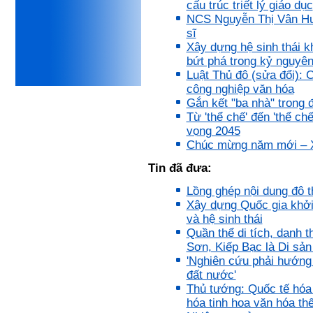
cấu trúc triết lý giáo dục
iii) Mất niềm tin vào chính
mình, nản chí và dẫn đến lo
NCS Nguyễn Thị Vân Hươn
sợ cho tương lai.
sĩ
Phải thấy đó là điều không
Xây dựng hệ sinh thái k
tốt đẹp do chính em gây ra,
bứt phá trong kỷ nguyê
để có trách nhiệm mà sửa
mình.
Luật Thủ đô (sửa đổi): 
Được gia đình hỗ trợ, có sức
công nghiệp văn hóa
khỏe và năng lực để học đến
Gắn kết "ba nhà" trong 
năm thứ 3, là may mắn lắm,
Từ 'thể chế' đến 'thể ch
khi so sánh với rất nhiều
thanh niên người Việt khác.
vọng 2045
Chúc mừng năm mới – Xu
Một số việc phải làm ngay:
i) Thay đổi ngay nhận thức
Tin đã đưa:
cũ: Ta phải trở thành người
tài với cả kỹ năng cứng và
Lồng ghép nội dung đô t
mềm phù hợp để cạnh tranh
Xây dựng Quốc gia khởi 
và hợp tác, không chỉ trong
kiến trúc mà cả lĩnh vực liên
và hệ sinh thái
quan khác mà xã hội đang
Quần thể di tích, danh 
cần và tạo ra giá trị gia tăng;
Sơn, Kiếp Bạc là Di sản
ii) Sử dụng thời gian hợp lý:
'Nghiên cứu phải hướng t
Một ngày ngủ đủ 6- 7 tiếng
để tái tạo sức lao động. Thời
đất nước'
gian còn lại dành cho: Học
Thủ tướng: Quốc tế hóa
ngoại ngữ và chuyển đổi số;
hóa tinh hoa văn hóa thế
Đi học đầy đủ và lắng nghe