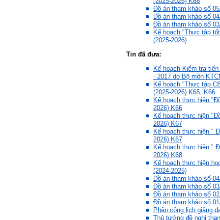
(2025-2026) K68
ngoại ngữ và chuyển đổi số;
Đồ án tham khảo số 05
Đi học đầy đủ và lắng nghe
Đồ án tham khảo số 04
bài giảng; Đọc sách và tài
Đồ án tham khảo số 03
liệu bổ sung kiến thức; Chủ
Kế hoạch "Thực tập tốt
động trao đổi chuyên môn
(2025-2026)
với giảng viên và bạn bè;
iii) Chăm chỉ tự học tập: Lời
Tin đã đưa:
chê ghê gớm nhất là Kẻ lười
Kế hoạch Kiểm tra tiế
nhác. Từ Kẻ lười nhác đến
- 2017 do Bộ môn KTC
Kẻ hèn hạ và vô dụng rất gần
Kế hoạch "Thực tập CB
nhau. Không phải lúc nào
(2025-2026) K65, K66
cũng có người bên cạnh mà
Kế hoạch thực hiện "Đồ
học hỏi, mà phải có kế hoạch
2026) K66
tự học, từ trong sách vở đến
Kế hoạch thực hiện "Đồ
mạng xã hội và thực tế;
2026) K67
iv) Mở ra với thế giới bên
Kế hoạch thực hiện " Đ
ngoài: Tìm người có đức, có
2026) K67
tài mà chơi để học kiến thức
Kế hoạch thực hiện " Đ
và sự đồng thuận; Ra với môi
2026) K68
trường tự nhiên mà hòa vào
Kế hoạch thực hiện họ
trong đó. Sẵn sàng trải
(2024-2025)
nghiệm làm những điều tốt
Đồ án tham khảo số 04
đẹp;
Đồ án tham khảo số 03
v) Còn 2 năm nữa mới ra
Đồ án tham khảo số 02
trường. Phải học để tốt
Đồ án tham khảo số 01
nghiệp đại học, điểm khởi
Phân công lịch giảng dạ
đầu sự nghiệp của một
Thủ tướng đề nghị than
người tri thức. Đây là thời