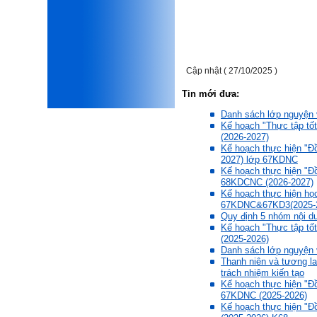
xấu, do không cẩn thận khi
thiết kế;
iii) Mất niềm tin vào chính
mình, nản chí và dẫn đến lo
sợ cho tương lai.
Phải thấy đó là điều không
Cập nhật ( 27/10/2025 )
tốt đẹp do chính em gây ra,
để có trách nhiệm mà sửa
Tin mới đưa:
mình.
Được gia đình hỗ trợ, có sức
Danh sách lớp nguyện 
khỏe và năng lực để học đến
Kế hoạch "Thực tập tốt
năm thứ 3, là may mắn lắm,
(2026-2027)
khi so sánh với rất nhiều
Kế hoạch thực hiện "Đồ
thanh niên người Việt khác.
2027) lớp 67KDNC
Kế hoạch thực hiện "Đồ
Một số việc phải làm ngay:
68KDCNC (2026-2027)
i) Thay đổi ngay nhận thức
Kế hoạch thực hiện họ
cũ: Ta phải trở thành người
67KDNC&67KD3(2025-
tài với cả kỹ năng cứng và
Quy định 5 nhóm nội du
mềm phù hợp để cạnh tranh
Kế hoạch "Thực tập tốt
và hợp tác, không chỉ trong
(2025-2026)
kiến trúc mà cả lĩnh vực liên
Danh sách lớp nguyện 
quan khác mà xã hội đang
Thanh niên và tương lai
cần và tạo ra giá trị gia tăng;
trách nhiệm kiến tạo
ii) Sử dụng thời gian hợp lý:
Kế hoạch thực hiện "Đồ
Một ngày ngủ đủ 6- 7 tiếng
67KDNC (2025-2026)
để tái tạo sức lao động. Thời
Kế hoạch thực hiện "Đồ
gian còn lại dành cho: Học